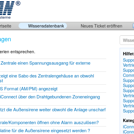
tseite
Wissensdatenbank
Neues Ticket eröffnen
ragen
terien entsprechen.
Hilf
Suppo
 Zentrale einen Spannungsausgang für externe
Vertr
Suppo
Comm
eigt eine Sabo des Zentralengehäuse an obwohl
st
Suppo
Suppo
 US Format (AM/PM) angezeigt
Suppo
Vertri
iConnect über den Drahtgebundenen Zoneneingang
Suppo
Vertri
tzt die Außensirene weiter obwohl die Anlage unscharf
Suppo
Kate
ntrale/Komponenten öffnen ohne Alarm auszulösen?
iConn
tine für die Außensirene eingesetzt werden ?
iConn