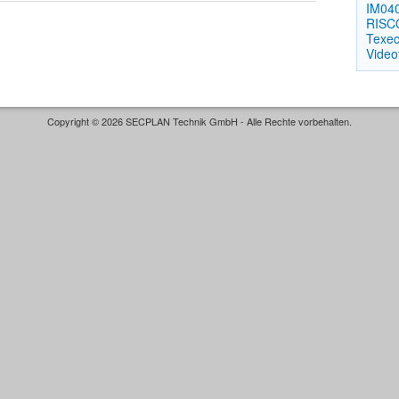
IM040
RISC
Texe
Video
Copyright © 2026 SECPLAN Technik GmbH - Alle Rechte vorbehalten.