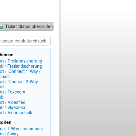
Ticket-Status überprüfen
ethemen
rt / Freilandsicherung
ieb / Freilandsicherung
rt / iConnect 1-Way /
pact
rt / iConnect 2-Way
rt
rt / Texecom
eb
rt / Videofied
eb / Videofied
rt / Videotechnik
gorien
ect 1-Way / commpact
ect 2-way