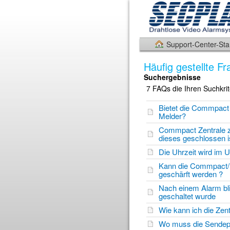
Support-Center-Star
Häufig gestellte F
Suchergebnisse
7 FAQs die Ihren Suchkri
Bietet die Commpact
Melder?
Commpact Zentrale z
dieses geschlossen i
Die Uhrzeit wird im
Kann die Commpact/
geschärft werden ?
Nach einem Alarm bli
geschaltet wurde
Wie kann ich die Ze
Wo muss die Sendepla